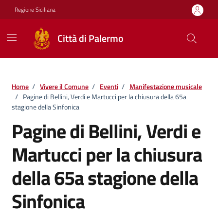
Vai ai contenuti
Vai al footer
Regione Siciliana
Città di Palermo
Home
/
Vivere il Comune
/
Eventi
/
Manifestazione musicale
/
Pagine di Bellini, Verdi e Martucci per la chiusura della 65a
stagione della Sinfonica
Pagine di Bellini, Verdi e
Martucci per la chiusura
della 65a stagione della
Sinfonica