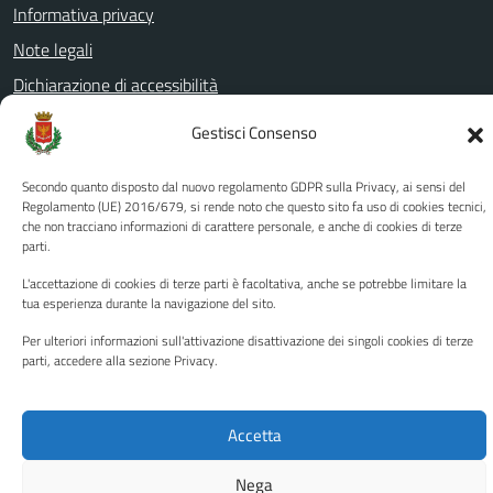
Informativa privacy
Note legali
Dichiarazione di accessibilità
Piano di miglioramento del sito
Gestisci Consenso
Secondo quanto disposto dal nuovo regolamento GDPR sulla Privacy, ai sensi del
SEGUICI SU
Regolamento (UE) 2016/679, si rende noto che questo sito fa uso di cookies tecnici,
che non tracciano informazioni di carattere personale, e anche di cookies di terze
Facebook
YouTube
Twitter
Instagram
parti.
L'accettazione di cookies di terze parti è facoltativa, anche se potrebbe limitare la
tua esperienza durante la navigazione del sito.
Media policy
Mappa del sito
Per ulteriori informazioni sull'attivazione disattivazione dei singoli cookies di terze
parti, accedere alla sezione Privacy.
Copyright © 2026 - Città di Palermo •
Powered by Sispi
Accetta
Nega