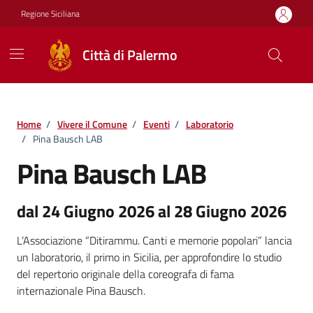
Vai ai contenuti
Vai al footer
Regione Siciliana
Città di Palermo
Home
/
Vivere il Comune
/
Eventi
/
Laboratorio
/
Pina Bausch LAB
Pina Bausch LAB
dal 24 Giugno 2026 al 28 Giugno 2026
L’Associazione “Ditirammu. Canti e memorie popolari” lancia
un laboratorio, il primo in Sicilia, per approfondire lo studio
del repertorio originale della coreografa di fama
internazionale Pina Bausch.