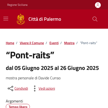
Vai ai contenuti
Vai al footer
Regione Siciliana
Città di Palermo
Home
/
Vivere il Comune
/
Eventi
/
Mostra
/
“Pont-raits”
“Pont-raits”
dal 05 Giugno 2025 al 26 Giugno 2025
mostra personale di Davide Currao
Condividi
Vedi azioni
Argomenti
Tempo libero