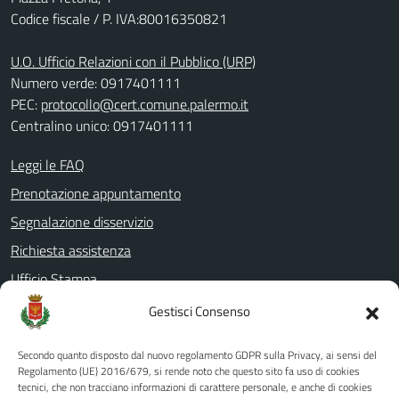
Codice fiscale / P. IVA:80016350821
U.O. Ufficio Relazioni con il Pubblico (URP)
Numero verde: 0917401111
PEC:
protocollo@cert.comune.palermo.it
Centralino unico: 0917401111
Leggi le FAQ
Prenotazione appuntamento
Segnalazione disservizio
Richiesta assistenza
Ufficio Stampa
Amministrazione Trasparente
Gestisci Consenso
Albo pretorio
Secondo quanto disposto dal nuovo regolamento GDPR sulla Privacy, ai sensi del
Informativa privacy
Regolamento (UE) 2016/679, si rende noto che questo sito fa uso di cookies
tecnici, che non tracciano informazioni di carattere personale, e anche di cookies
Note legali