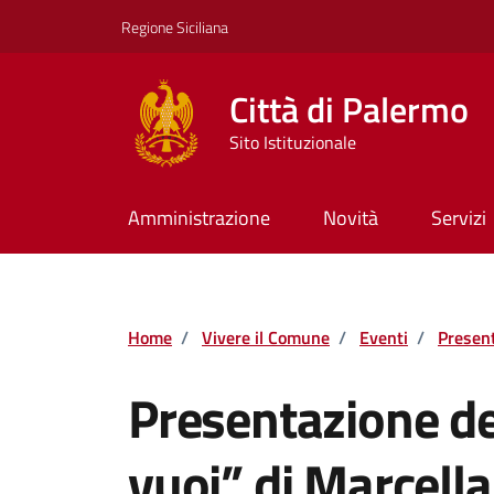
Vai ai contenuti
Vai al footer
Regione Siciliana
Città di Palermo
Sito Istituzionale
Amministrazione
Novità
Servizi
Home
/
Vivere il Comune
/
Eventi
/
Present
Presentazione de
vuoi” di Marcell