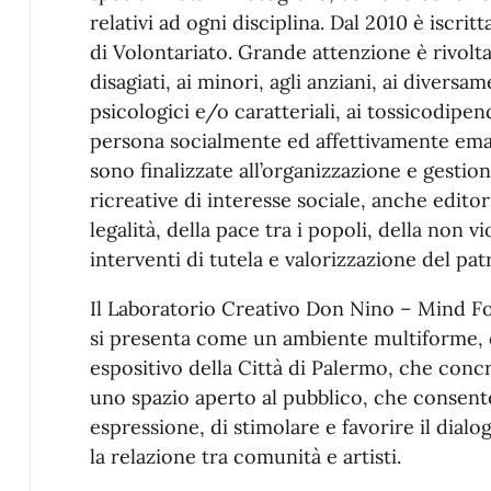
relativi ad ogni disciplina. Dal 2010 è iscrit
di Volontariato. Grande attenzione è rivol
disagiati, ai minori, agli anziani, ai divers
psicologici e/o caratteriali, ai tossicodipend
persona socialmente ed affettivamente emargi
sono finalizzate all’organizzazione e gestione
ricreative di interesse sociale, anche editor
legalità, della pace tra i popoli, della non v
interventi di tutela e valorizzazione del pa
Il Laboratorio Creativo Don Nino – Mind Fo
si presenta come un ambiente multiforme, ce
espositivo della Città di Palermo, che concre
uno spazio aperto al pubblico, che consente 
espressione, di stimolare e favorire il dialo
la relazione tra comunità e artisti.