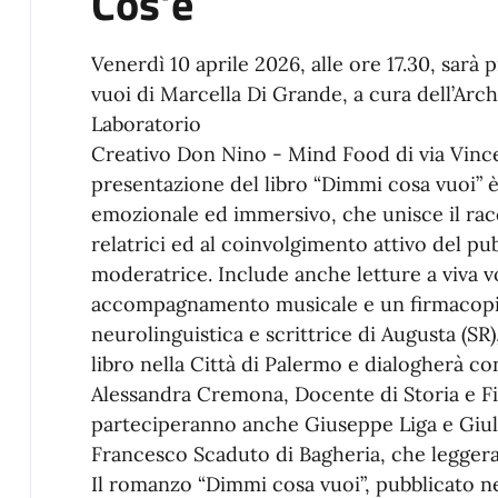
Cos'è
Venerdì 10 aprile 2026, alle ore 17.30, sarà
vuoi di Marcella Di Grande, a cura dell’Arch.
Laboratorio
Creativo Don Nino - Mind Food di via Vinc
presentazione del libro “Dimmi cosa vuoi” 
emozionale ed immersivo, che unisce il racc
relatrici ed al coinvolgimento attivo del pub
moderatrice. Include anche letture a viva vo
accompagnamento musicale e un firmacopie
neurolinguistica e scrittrice di Augusta (SR)
libro nella Città di Palermo e dialogherà c
Alessandra Cremona, Docente di Storia e Fil
parteciperanno anche Giuseppe Liga e Giuli
Francesco Scaduto di Bagheria, che leggera
Il romanzo “Dimmi cosa vuoi”, pubblicato ne