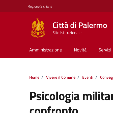
Vai ai contenuti
Vai al footer
Regione Siciliana
Città di Palermo
Sito Istituzionale
Amministrazione
Novità
Servizi
Home
/
Vivere il Comune
/
Eventi
/
Conveg
Psicologia militar
confronto