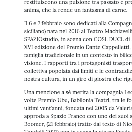
restituiscono una pulsione tra passato e pre
anima, che la rende un fantasma di carne.
Il 6 e 7 febbraio sono dedicati alla Compagni
siciliano) nata nel 2016 al Teatro Machiavell
SPAZIOstudio, in scena con COSI. DUCI. di An
XVI edizione del Premio Dante Cappelletti,
famiglia tradizionale in un contesto in bilic
visione. I rapporti tra i protagonisti traspor
collettiva popolata dai limiti e le contraddi
nostra cultura, in un giro di giostra che rig
Una menzione a sé merita la compagnia Leo
volte Premio Ubu, Babilonia Teatri, tra le fo
ultimi vent’anni, fondata nel 2005 da Valer
approda a Spazio Franco con uno dei suoi s
Boomer, (21 febbraio) tratto dal testo di Ni
Tondelli 2021) con in scena lo stesso Sordo 