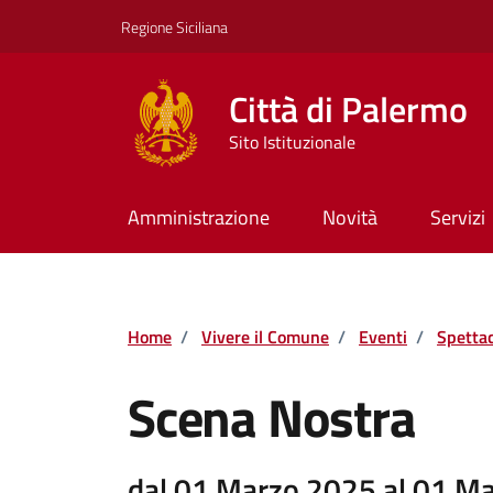
Vai ai contenuti
Vai al footer
Regione Siciliana
Città di Palermo
Sito Istituzionale
Amministrazione
Novità
Servizi
Home
/
Vivere il Comune
/
Eventi
/
Spettac
Scena Nostra
dal 01 Marzo 2025 al 01 M