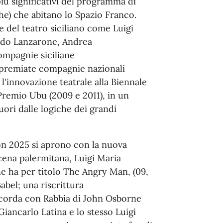
iù significativi del programma di
he) che abitano lo Spazio Franco.
 del teatro siciliano come Luigi
rdo Lanzarone, Andrea
ompagnie siciliane
ipremiate compagnie nazionali
l'innovazione teatrale alla Biennale
 Premio Ubu (2009 e 2011), in un
ori dalle logiche dei grandi
on 2025 si aprono con la nuova
scena palermitana, Luigi Maria
e ha per titolo The Angry Man, (09,
abel; una riscrittura
icorda con Rabbia di John Osborne
iancarlo Latina e lo stesso Luigi