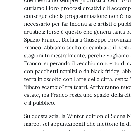
che mettiamo sempre gli artisti al centro d
curiamo i loro processi creativi e li accom
consegue che la programmazione non è mai 
necessario per far incontrare artisti e pubb
artistica: forse è questo che genera tanta be
Spazio Franco. Dichiara Giuseppe Provinzano
Franco. Abbiamo scelto di cambiare il nost
stagioni trimestralmente, perché vogliamo 
Franco, superando il vecchio concetto di ca
con pacchetti natalizi o da black friday: ab
terra in ascolto con l’arte della città, senza
“libero scambio” tra teatri. Arriveranno nuo
estate, ma Franco resta uno spazio della citt
e il pubblico.
Su questa scia, la Winter edition di Scena N
marzo, sei appuntamenti che mettono in dial