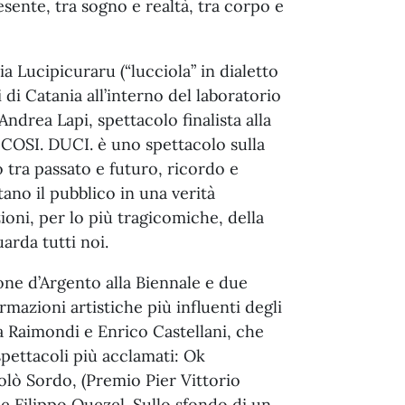
sente, tra sogno e realtà, tra corpo e
a Lucipicuraru (“lucciola” in dialetto
i di Catania all’interno del laboratorio
drea Lapi, spettacolo finalista alla
 COSI. DUCI. è uno spettacolo sulla
o tra passato e futuro, ricordo e
tano il pubblico in una verità
zioni, per lo più tragicomiche, della
uarda tutti noi.
ne d’Argento alla Biennale e due
rmazioni artistiche più influenti degli
ia Raimondi e Enrico Castellani, che
pettacoli più acclamati: Ok
colò Sordo, (Premio Pier Vittorio
e Filippo Quezel. Sullo sfondo di un