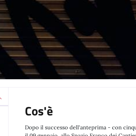
Cos'è
Dopo il successo dell'anteprima - con cinqu
il 09 gennaio, allo Spazio Franco dei Cantier