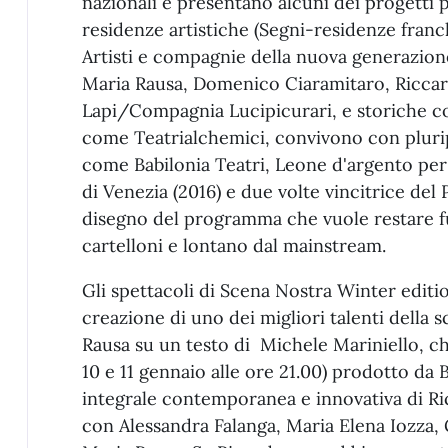
nazionali e presentano alcuni dei progetti p
residenze artistiche (Segni-residenze franc
Artisti e compagnie della nuova generazione
Maria Rausa, Domenico Ciaramitaro, Ricca
Lapi/Compagnia Lucipicurari, e storiche c
come Teatrialchemici, convivono con plur
come Babilonia Teatri, Leone d'argento per 
di Venezia (2016) e due volte vincitrice del
disegno del programma che vuole restare fu
cartelloni e lontano dal mainstream.
Gli spettacoli di Scena Nostra Winter editi
creazione di uno dei migliori talenti della 
Rausa su un testo di Michele Mariniello, ch
10 e 11 gennaio alle ore 21.00) prodotto da B
integrale contemporanea e innovativa di R
con Alessandra Falanga, Maria Elena Iozza, G