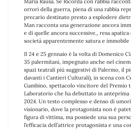
Maria Rausa. Se Ricorda con rabbia racconta
orrori della guerra, piena di una rabbia repr
precario destinato presto a esplodere dietr
Man racconta una generazione ancora immers
e di quelle ancora successive,, resa apatica 
società apparentemente satura e immobile e
Il 24 e 25 gennaio è la volta di Domenico Ci
35 palermitani, impegnato anche nel cinema
spazi teatrali più suggestivi di Palermo, il p
davanti i Cantieri Culturali), in scena con C
Gambino, spettacolo vincitore del Premio t
Laboratorio che ha debuttato in anteprima a
2024. Un testo complesso e denso di umori,
visionario, dove la protagonista non è pate
figura di vittima, ma possiede una sua perso
l’efficacia dell’attrice protagonista e una 