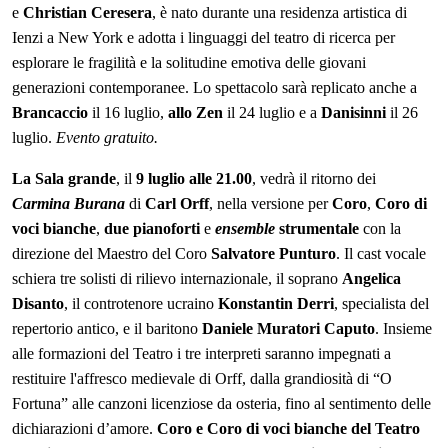
e
Christian Ceresera
, è nato
durante una residenza artistica di
Ienzi a New York e adotta i linguaggi del teatro di ricerca per
esplorare le fragilità e la solitudine emotiva delle giovani
generazioni contemporanee. Lo spettacolo sarà replicato anche a
Brancaccio
il 16 luglio,
allo
Zen
il 24 luglio
e a
Danisinni
il 26
luglio.
Evento gratuito.
La Sala grande
, il
9
luglio alle 21.00
,
vedrà il ritorno
de
i
Carmina Burana
di
Carl Orff
, nella versione per
C
oro
,
C
oro di
voci bianche
,
due pianoforti
e
ensemble
strumentale
con
la
direzione del
M
aestro del Coro
Salvatore Punturo
. Il cast vocale
schiera tre solisti di rilievo internazionale,
i
l soprano
Angelica
Disanto
, il controtenore ucraino
Konstantin Derri
, specialista del
repertorio antico, e
il baritono
Daniele Muratori Caputo
.
Insieme
alle formazioni del Teatro i tre interpreti
saranno impegnati a
restituire l'affresco medievale di Orff, dalla grandiosità di “O
Fortuna” alle canzoni licenziose da osteria, fino al sentimento delle
dichiarazioni d’amore.
Coro e Coro di voci bianche del Teatro