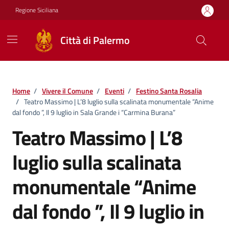
Vai ai contenuti
Vai al footer
Regione Siciliana
Città di Palermo
Home
/
Vivere il Comune
/
Eventi
/
Festino Santa Rosalia
/
Teatro Massimo | L’8 luglio sulla scalinata monumentale “Anime
dal fondo ”, Il 9 luglio in Sala Grande i “Carmina Burana”
Teatro Massimo | L’8
luglio sulla scalinata
monumentale “Anime
dal fondo ”, Il 9 luglio in