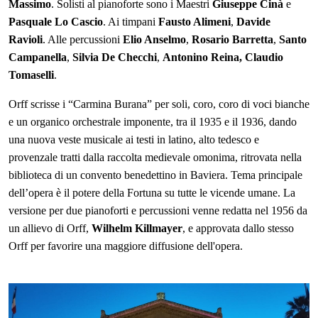
Massimo
.
Solisti a
l pianoforte
sono
i Maestri
Giuseppe Cinà
e
Pasquale Lo Cascio
.
Ai t
impani
Fausto Alimeni
,
Davide
Ravioli
.
Alle p
ercussioni
Elio Anselmo
,
Rosario Barretta
,
Santo
Campanella
,
Silvia De Checchi
,
Antonino Reina,
Claudio
Tomaselli
.
Orff scrisse i “Carmina Burana” per soli, coro, coro di voci bianche
e un organico orchestrale imponente, tra il 1935 e il 1936, dando
una nuova veste musicale ai testi in latino, alto tedesco e
provenzale tratti dalla raccolta medievale omonima, ritrovata nella
biblioteca di un convento benedettino in Baviera. Tema principale
dell’opera è il potere della Fortuna su tutte le vicende umane. La
versione per due pianoforti e percussioni venne redatta nel 1956 da
un allievo di Orff,
Wilhelm Killmayer
, e approvata dallo stesso
Orff per favorire una maggiore diffusione dell'opera.