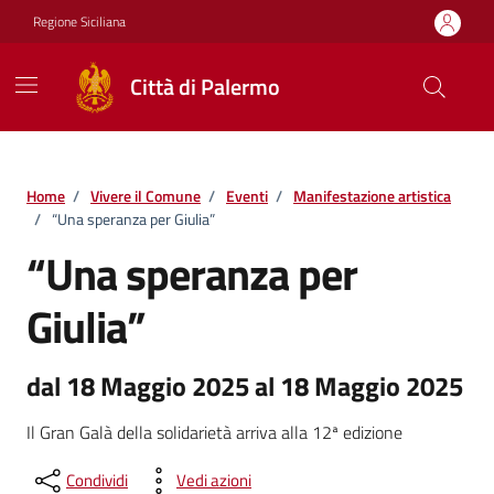
Vai ai contenuti
Vai al footer
Regione Siciliana
Città di Palermo
Home
/
Vivere il Comune
/
Eventi
/
Manifestazione artistica
/
“Una speranza per Giulia”
“Una speranza per
Giulia”
dal 18 Maggio 2025 al 18 Maggio 2025
Il Gran Galà della solidarietà arriva alla 12ª edizione
Condividi
Vedi azioni