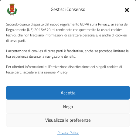
Amministrazione Trasparente
Gestisci Consenso
Albo pretorio
Secondo quanto disposto dal nuovo regolamento GDPR sulla Privacy, ai sensi del
Informativa privacy
Regolamento (UE) 2016/679, si rende noto che questo sito fa uso di cookies
tecnici, che non tracciano informazioni di carattere personale, e anche di cookies
Note legali
di terze parti.
Dichiarazione di accessibilità
L'accettazione di cookies di terze parti è facoltativa, anche se potrebbe limitare la
Piano di miglioramento del sito
tua esperienza durante la navigazione del sito.
Per ulteriori informazioni sull'attivazione disattivazione dei singoli cookies di
terze parti, accedere alla sezione Privacy.
SEGUICI SU
Facebook
YouTube
Twitter
Instagram
Accetta
Nega
Media policy
Mappa del sito
Visualizza le preferenze
Copyright © 2026 - Città di Palermo •
Powered by Sispi
Privacy Policy