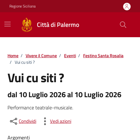
Vai ai contenuti
Vai al footer
Regione Siciliana
Città di Palermo
Home
/
Vivere il Comune
/
Eventi
/
Festino Santa Rosalia
/
Vui cu siti ?
Vui cu siti ?
dal 10 Luglio 2026 al 10 Luglio 2026
Performance teatrale-musicale.
Condividi
Vedi azioni
Argomenti