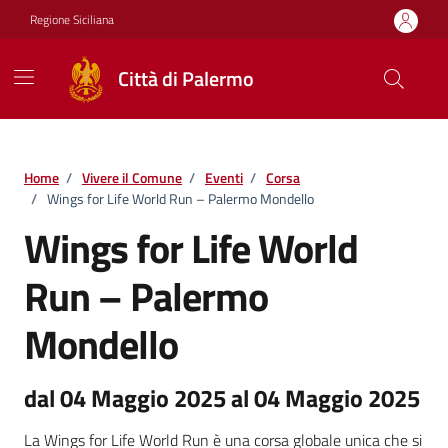
Vai ai contenuti
Vai al footer
Regione Siciliana
Città di Palermo
Home
/
Vivere il Comune
/
Eventi
/
Corsa
/
Wings for Life World Run – Palermo Mondello
Wings for Life World
Run – Palermo
Mondello
dal 04 Maggio 2025 al 04 Maggio 2025
La Wings for Life World Run è una corsa globale unica che si