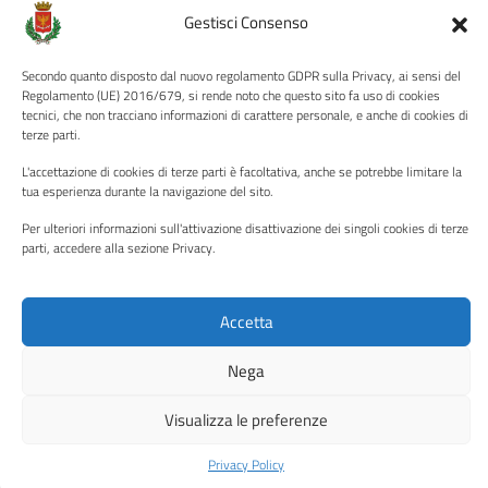
Albo pretorio
Gestisci Consenso
Informativa privacy
Note legali
Secondo quanto disposto dal nuovo regolamento GDPR sulla Privacy, ai sensi del
Regolamento (UE) 2016/679, si rende noto che questo sito fa uso di cookies
Dichiarazione di accessibilità
tecnici, che non tracciano informazioni di carattere personale, e anche di cookies di
terze parti.
Piano di miglioramento del sito
L'accettazione di cookies di terze parti è facoltativa, anche se potrebbe limitare la
tua esperienza durante la navigazione del sito.
SEGUICI SU
Per ulteriori informazioni sull'attivazione disattivazione dei singoli cookies di terze
parti, accedere alla sezione Privacy.
Facebook
YouTube
Twitter
Instagram
Accetta
Media policy
Mappa del sito
Nega
Copyright © 2026 - Città di Palermo •
Powered by Sispi
Visualizza le preferenze
Privacy Policy