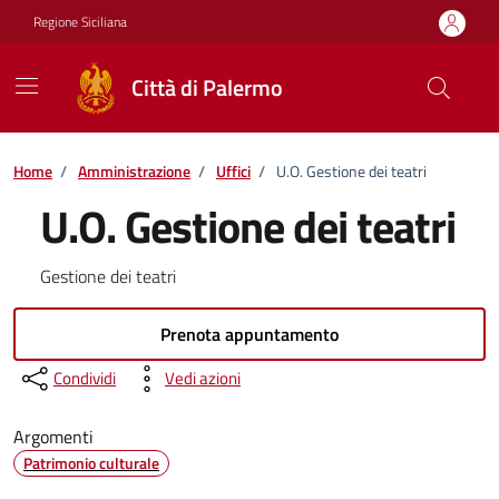
Vai ai contenuti
Vai al footer
Regione Siciliana
Città di Palermo
Home
/
Amministrazione
/
Uffici
/
U.O. Gestione dei teatri
U.O. Gestione dei teatri
Gestione dei teatri
Prenota appuntamento
Condividi
Vedi azioni
Argomenti
Patrimonio culturale