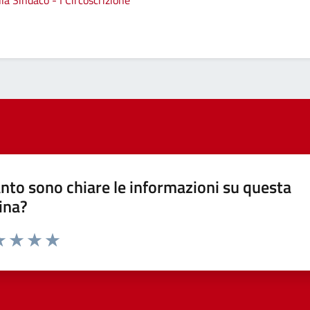
a Sindaco - I Circoscrizione
nto sono chiare le informazioni su questa
ina?
a 1 stelle su 5
luta 2 stelle su 5
Valuta 3 stelle su 5
Valuta 4 stelle su 5
Valuta 5 stelle su 5