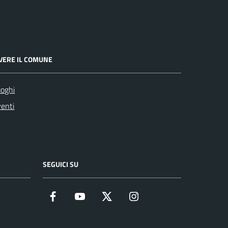
IVERE IL COMUNE
oghi
enti
SEGUICI SU
Facebook
YouTube
Twitter
Instagram