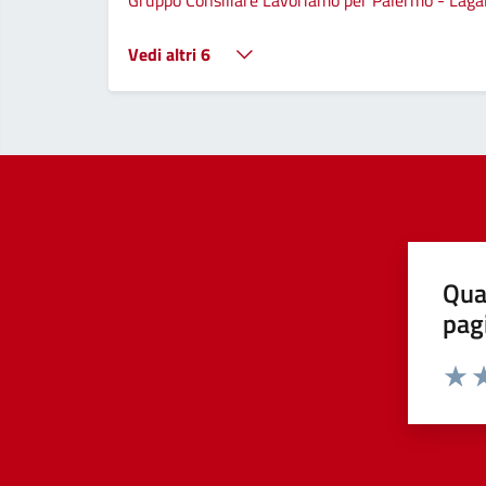
Gruppo Consiliare Lavoriamo per Palermo - Lagall
Vedi altri 6
Qua
pag
Valut
Va