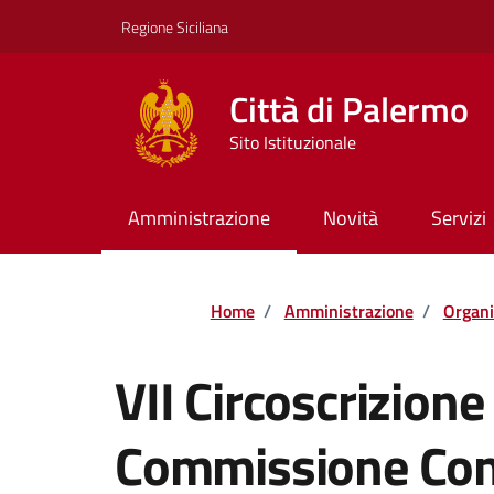
Vai ai contenuti
Vai al footer
Regione Siciliana
Città di Palermo
Sito Istituzionale
Amministrazione
Novità
Servizi
Home
/
Amministrazione
/
Organi
VII Circoscrizion
Commissione Cons