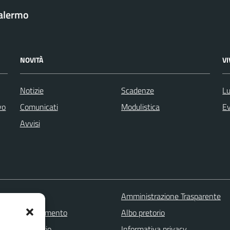
Palermo
NOVITÀ
V
Notizie
Scadenze
Lu
vo
Comunicati
Modulistica
Ev
Avvisi
 FAQ
Amministrazione Trasparente
zione appuntamento
Albo pretorio
one disservizio
Informativa privacy