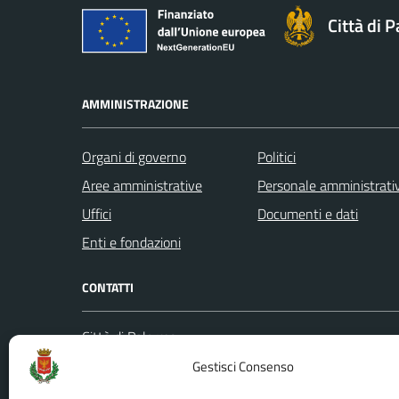
Città di 
AMMINISTRAZIONE
Organi di governo
Politici
Aree amministrative
Personale amministrati
Uffici
Documenti e dati
Enti e fondazioni
CONTATTI
Città di Palermo
Leggi le
Piazza Pretoria, 1
Gestisci Consenso
Prenota
Codice fiscale / P. IVA:80016350821
Segnalazi