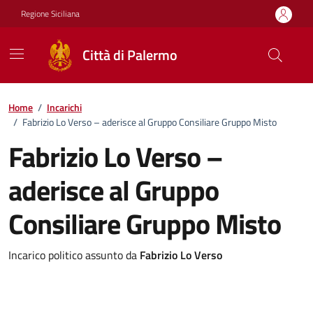
Vai ai contenuti
Vai al footer
Regione Siciliana
Città di Palermo
Home
/
Incarichi
/
Fabrizio Lo Verso – aderisce al Gruppo Consiliare Gruppo Misto
Fabrizio Lo Verso –
aderisce al Gruppo
Consiliare Gruppo Misto
Incarico politico assunto da
Fabrizio Lo Verso