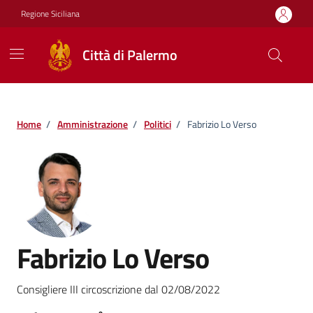
Vai ai contenuti
Vai al footer
Regione Siciliana
Città di Palermo
Home
/
Amministrazione
/
Politici
/
Fabrizio Lo Verso
Fabrizio Lo Verso
Consigliere III circoscrizione dal 02/08/2022