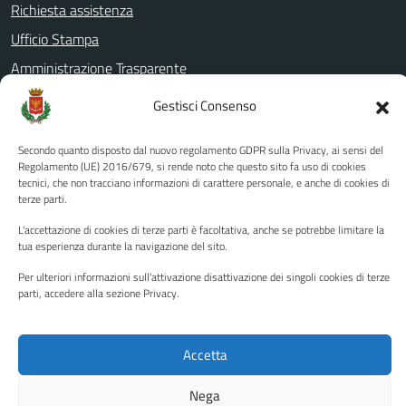
Richiesta assistenza
Ufficio Stampa
Amministrazione Trasparente
Albo pretorio
Gestisci Consenso
Informativa privacy
Secondo quanto disposto dal nuovo regolamento GDPR sulla Privacy, ai sensi del
Note legali
Regolamento (UE) 2016/679, si rende noto che questo sito fa uso di cookies
Dichiarazione di accessibilità
tecnici, che non tracciano informazioni di carattere personale, e anche di cookies di
terze parti.
Piano di miglioramento del sito
L'accettazione di cookies di terze parti è facoltativa, anche se potrebbe limitare la
tua esperienza durante la navigazione del sito.
Per ulteriori informazioni sull'attivazione disattivazione dei singoli cookies di terze
SEGUICI SU
parti, accedere alla sezione Privacy.
Facebook
YouTube
Twitter
Instagram
Accetta
Media policy
Mappa del sito
Nega