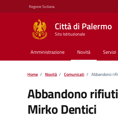
Vai ai contenuti
Vai al footer
Regione Siciliana
Città di Palermo
Sito Istituzionale
Amministrazione
Novità
Servizi
Home
/
Novità
/
Comunicati
/
Abbandono rifi
Abbandono rifiuti
Mirko Dentici