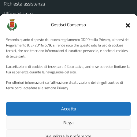
Richiesta assistenza
Ufficio Stampa
Amministrazione Trasparente
Gestisci Consenso
Albo pretorio
Secondo quanto disposto dal nuovo regolamento GDPR sulla Privacy, ai sensi del
Informativa privacy
Regolamento (UE) 2016/679, si rende noto che questo sito fa uso di cookies
tecnici, che non tracciano informazioni di carattere personale, e anche di cookies
Note legali
di terze parti.
Dichiarazione di accessibilità
L'accettazione di cookies di terze parti è facoltativa, anche se potrebbe limitare la
Piano di miglioramento del sito
tua esperienza durante la navigazione del sito.
Per ulteriori informazioni sull'attivazione disattivazione dei singoli cookies di
terze parti, accedere alla sezione Privacy.
SEGUICI SU
Facebook
YouTube
Twitter
Instagram
Accetta
Nega
Media policy
Mappa del sito
Visualizza le preferenze