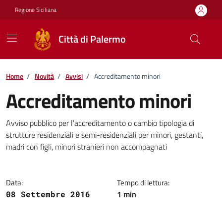
Vai ai contenuti
Vai al footer
Regione Siciliana
Città di Palermo
Home
/
Novità
/
Avvisi
/
Accreditamento minori
Accreditamento minori
Dettagli della notizia
Avviso pubblico per l'accreditamento o cambio tipologia di
strutture residenziali e semi-residenziali per minori, gestanti,
madri con figli, minori stranieri non accompagnati
Data:
Tempo di lettura:
1 min
08 Settembre 2016