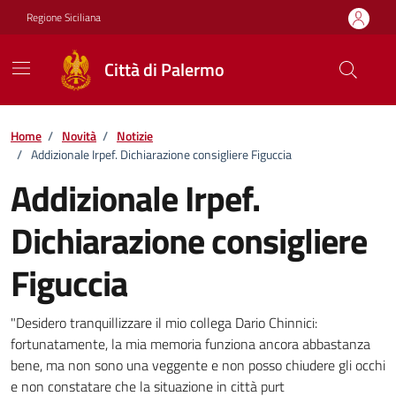
Vai ai contenuti
Vai al footer
Regione Siciliana
Città di Palermo
Home
/
Novità
/
Notizie
/
Addizionale Irpef. Dichiarazione consigliere Figuccia
Addizionale Irpef.
Dichiarazione consigliere
Figuccia
Dettagli della notizia
"Desidero tranquillizzare il mio collega Dario Chinnici:
fortunatamente, la mia memoria funziona ancora abbastanza
bene, ma non sono una veggente e non posso chiudere gli occhi
e non constatare che la situazione in città purt