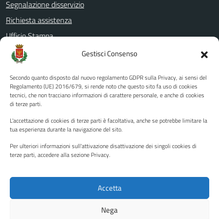
Segnalazione disservizio
Richiesta assistenza
Ufficio Stampa
Amministrazione Trasparente
Gestisci Consenso
Albo pretorio
Secondo quanto disposto dal nuovo regolamento GDPR sulla Privacy, ai sensi del
Informativa privacy
Regolamento (UE) 2016/679, si rende noto che questo sito fa uso di cookies
tecnici, che non tracciano informazioni di carattere personale, e anche di cookies
Note legali
di terze parti.
Dichiarazione di accessibilità
L'accettazione di cookies di terze parti è facoltativa, anche se potrebbe limitare la
Piano di miglioramento del sito
tua esperienza durante la navigazione del sito.
Per ulteriori informazioni sull'attivazione disattivazione dei singoli cookies di
terze parti, accedere alla sezione Privacy.
SEGUICI SU
Facebook
YouTube
Twitter
Instagram
Accetta
Nega