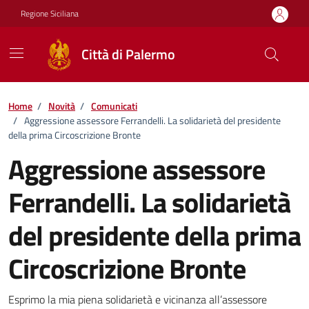
Vai ai contenuti
Vai al footer
Regione Siciliana
Città di Palermo
Home
/
Novità
/
Comunicati
/
Aggressione assessore Ferrandelli. La solidarietà del presidente
della prima Circoscrizione Bronte
Aggressione assessore
Ferrandelli. La solidarietà
del presidente della prima
Circoscrizione Bronte
Dettagli della notizia
Esprimo la mia piena solidarietà e vicinanza all’assessore