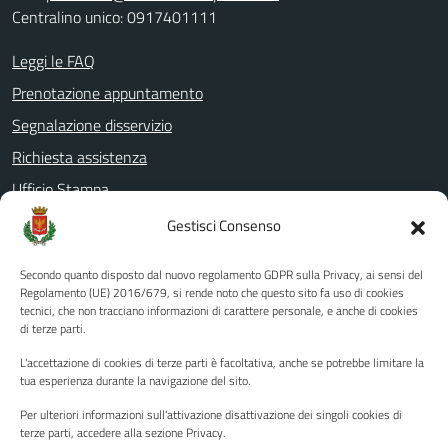
Centralino unico: 0917401111
Leggi le FAQ
Prenotazione appuntamento
Segnalazione disservizio
Richiesta assistenza
Ufficio Stampa
Amministrazione Trasparente
Gestisci Consenso
Albo pretorio
Secondo quanto disposto dal nuovo regolamento GDPR sulla Privacy, ai sensi del
Informativa privacy
Regolamento (UE) 2016/679, si rende noto che questo sito fa uso di cookies
tecnici, che non tracciano informazioni di carattere personale, e anche di cookies
Note legali
di terze parti.
Dichiarazione di accessibilità
L'accettazione di cookies di terze parti è facoltativa, anche se potrebbe limitare la
Piano di miglioramento del sito
tua esperienza durante la navigazione del sito.
Per ulteriori informazioni sull'attivazione disattivazione dei singoli cookies di
terze parti, accedere alla sezione Privacy.