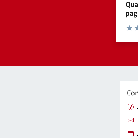
Qua
pag
Valut
Va
Con