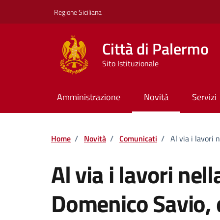
Vai ai contenuti
Vai al footer
Regione Siciliana
Città di Palermo
Sito Istituzionale
Amministrazione
Novità
Servizi
Home
/
Novità
/
Comunicati
/
Al via i lavori
Al via i lavori nel
Domenico Savio, d