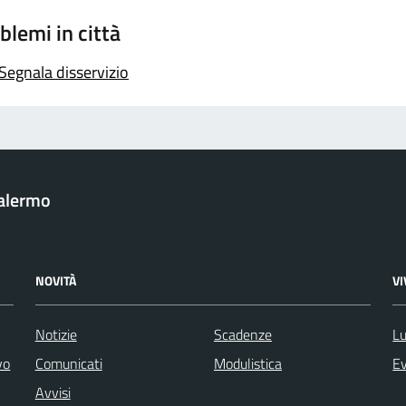
blemi in città
Segnala disservizio
Palermo
NOVITÀ
V
Notizie
Scadenze
Lu
vo
Comunicati
Modulistica
Ev
Avvisi