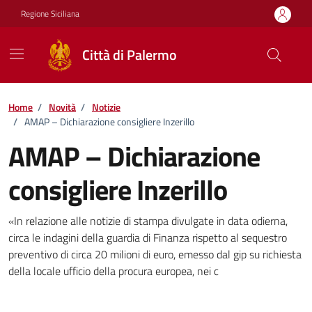
Vai ai contenuti
Vai al footer
Regione Siciliana
Città di Palermo
Home
/
Novità
/
Notizie
/
AMAP – Dichiarazione consigliere Inzerillo
AMAP – Dichiarazione
consigliere Inzerillo
Dettagli della notizia
«In relazione alle notizie di stampa divulgate in data odierna,
circa le indagini della guardia di Finanza rispetto al sequestro
preventivo di circa 20 milioni di euro, emesso dal gip su richiesta
della locale ufficio della procura europea, nei c