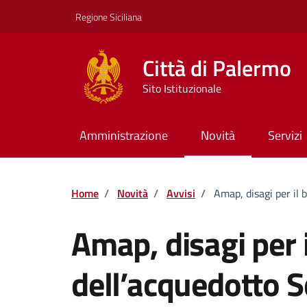
Vai ai contenuti
Vai al footer
Regione Siciliana
Città di Palermo
Sito Istituzionale
Amministrazione
Novità
Servizi
Home
/
Novità
/
Avvisi
/
Amap, disagi per il 
Amap, disagi per i
dell’acquedotto Sc