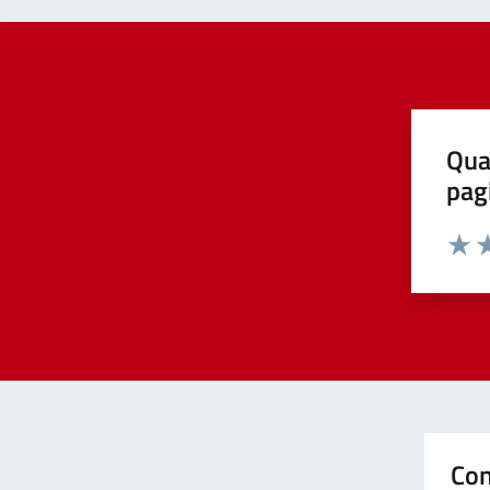
Qua
pag
Valut
Va
Con