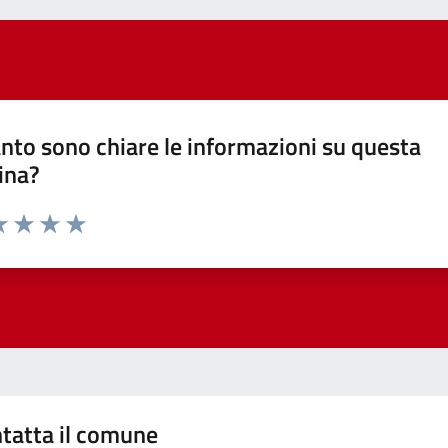
nto sono chiare le informazioni su questa
ina?
a 1 stelle su 5
luta 2 stelle su 5
Valuta 3 stelle su 5
Valuta 4 stelle su 5
Valuta 5 stelle su 5
tatta il comune