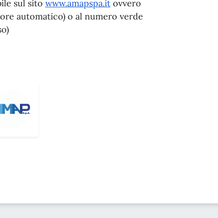
le sul sito
www.amapspa.it
ovvero
tore automatico) o al numero verde
so)