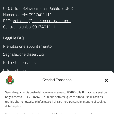
U.O. Ufficio Relazioni con il Pubblico (URP)
Numero verde: 0917401111
PEC:
protocollo@cert.comune.palermo.it
Centralino unico: 0917401111
Leggi le FAQ
Prenotazione appuntamento
Segnalazione disservizio
Richiesta assistenza
Ufficio Stampa
Amministrazione Trasparente
Gestisci Consenso
Albo pretorio
Secondo quanto disposto dal nuovo regolamento GDPR sulla Privacy, ai sensi del
Informativa privacy
Regolamento (UE) 2016/679, si rende noto che questo sito fa uso di cookies
tecnici, che non tracciano informazioni di carattere personale, e anche di cookies
Note legali
di terze parti.
Dichiarazione di accessibilità