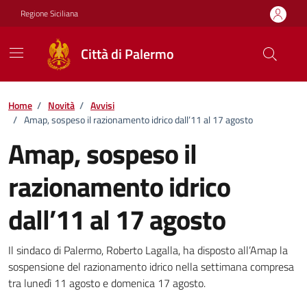
Vai ai contenuti
Vai al footer
Regione Siciliana
Città di Palermo
Home
/
Novità
/
Avvisi
/
Amap, sospeso il razionamento idrico dall’11 al 17 agosto
Amap, sospeso il
razionamento idrico
dall’11 al 17 agosto
Dettagli della notizia
Il sindaco di Palermo, Roberto Lagalla, ha disposto all’Amap la
sospensione del razionamento idrico nella settimana compresa
tra lunedì 11 agosto e domenica 17 agosto.