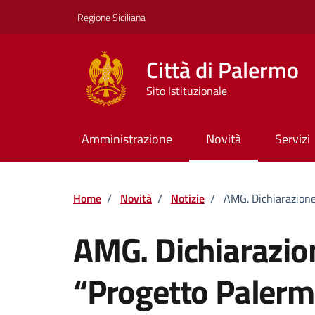
Vai ai contenuti
Vai al footer
Regione Siciliana
Città di Palermo
Sito Istituzionale
Amministrazione
Novità
Servizi
Home
/
Novità
/
Notizie
/
AMG. Dichiarazione
AMG. Dichiarazio
“Progetto Paler