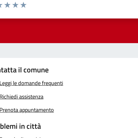
a 1 stelle su 5
luta 2 stelle su 5
Valuta 3 stelle su 5
Valuta 4 stelle su 5
Valuta 5 stelle su 5
tatta il comune
Leggi le domande frequenti
Richiedi assistenza
Prenota appuntamento
blemi in città