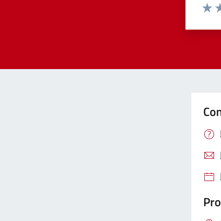
Valut
Va
Con
Pro