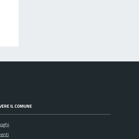
IVERE IL COMUNE
oghi
enti