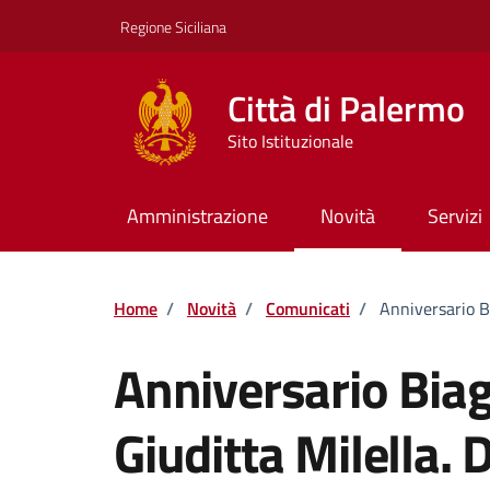
Vai ai contenuti
Vai al footer
Regione Siciliana
Città di Palermo
Sito Istituzionale
Amministrazione
Novità
Servizi
Home
/
Novità
/
Comunicati
/
Anniversario Bi
Anniversario Biagi
Giuditta Milella. 