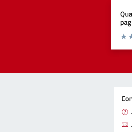
Qua
pag
Valut
Va
Con