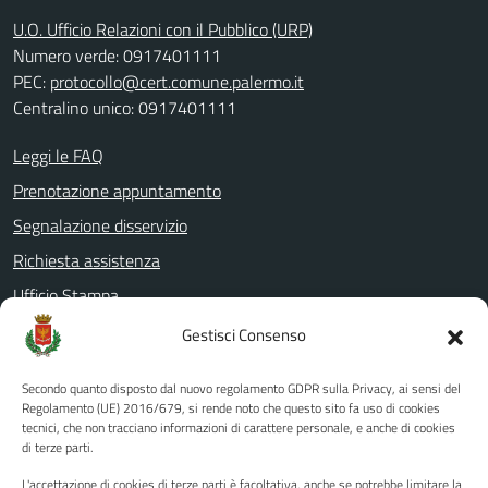
U.O. Ufficio Relazioni con il Pubblico (URP)
Numero verde: 0917401111
PEC:
protocollo@cert.comune.palermo.it
Centralino unico: 0917401111
Leggi le FAQ
Prenotazione appuntamento
Segnalazione disservizio
Richiesta assistenza
Ufficio Stampa
Amministrazione Trasparente
Gestisci Consenso
Albo pretorio
Secondo quanto disposto dal nuovo regolamento GDPR sulla Privacy, ai sensi del
Informativa privacy
Regolamento (UE) 2016/679, si rende noto che questo sito fa uso di cookies
tecnici, che non tracciano informazioni di carattere personale, e anche di cookies
Note legali
di terze parti.
Dichiarazione di accessibilità
L'accettazione di cookies di terze parti è facoltativa, anche se potrebbe limitare la