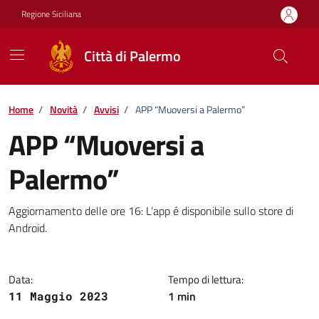
Vai ai contenuti
Vai al footer
Regione Siciliana
Città di Palermo
Home
/
Novità
/
Avvisi
/
APP “Muoversi a Palermo”
APP “Muoversi a
Palermo”
Dettagli della notizia
Aggiornamento delle ore 16: L’app é disponibile sullo store di
Android.
Data:
Tempo di lettura:
1 min
11 Maggio 2023