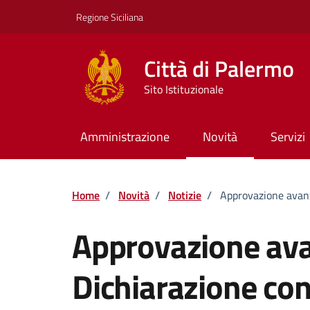
Vai ai contenuti
Vai al footer
Regione Siciliana
Città di Palermo
Sito Istituzionale
Amministrazione
Novità
Servizi
Home
/
Novità
/
Notizie
/
Approvazione avanz
Approvazione ava
Dichiarazione con