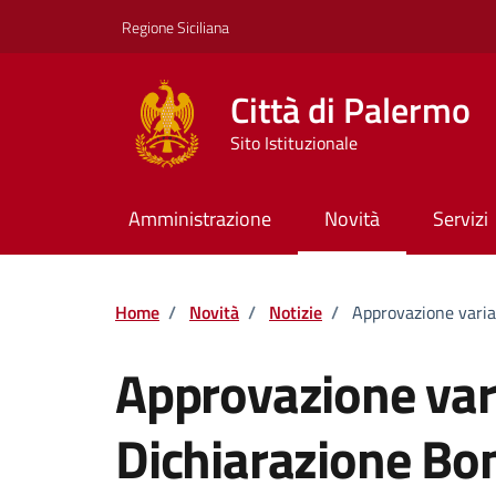
Vai ai contenuti
Vai al footer
Regione Siciliana
Città di Palermo
Sito Istituzionale
Amministrazione
Novità
Servizi
Home
/
Novità
/
Notizie
/
Approvazione varia
Approvazione vari
Dichiarazione B