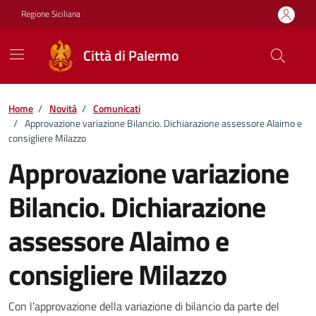
Vai ai contenuti
Vai al footer
Regione Siciliana
Città di Palermo
Home
/
Novità
/
Comunicati
/
Approvazione variazione Bilancio. Dichiarazione assessore Alaimo e
consigliere Milazzo
Approvazione variazione
Bilancio. Dichiarazione
assessore Alaimo e
consigliere Milazzo
Dettagli della notizia
Con l’approvazione della variazione di bilancio da parte del