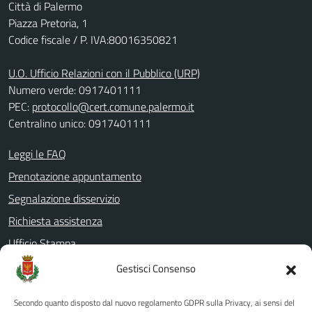
Città di Palermo
Piazza Pretoria, 1
Codice fiscale / P. IVA:80016350821
U.O. Ufficio Relazioni con il Pubblico (URP)
Numero verde: 0917401111
PEC:
protocollo@cert.comune.palermo.it
Centralino unico: 0917401111
Leggi le FAQ
Prenotazione appuntamento
Segnalazione disservizio
Richiesta assistenza
Ufficio Stampa
Amministrazione Trasparente
Gestisci Consenso
Albo pretorio
Secondo quanto disposto dal nuovo regolamento GDPR sulla Privacy, ai sensi del
Informativa privacy