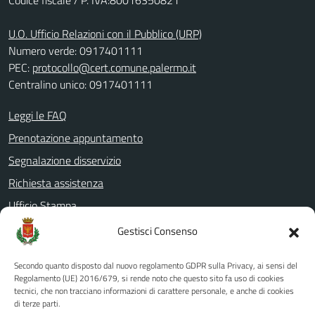
Codice fiscale / P. IVA:80016350821
U.O. Ufficio Relazioni con il Pubblico (URP)
Numero verde: 0917401111
PEC:
protocollo@cert.comune.palermo.it
Centralino unico: 0917401111
Leggi le FAQ
Prenotazione appuntamento
Segnalazione disservizio
Richiesta assistenza
Ufficio Stampa
Amministrazione Trasparente
Gestisci Consenso
Albo pretorio
Secondo quanto disposto dal nuovo regolamento GDPR sulla Privacy, ai sensi del
Informativa privacy
Regolamento (UE) 2016/679, si rende noto che questo sito fa uso di cookies
tecnici, che non tracciano informazioni di carattere personale, e anche di cookies
Note legali
di terze parti.