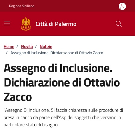
Vai ai contenuti
Vai al footer
Regione Siciliana
Città di Palermo
Home
/
Novità
/
Notizie
/
Assegno di Inclusione. Dichiarazione di Ottavio Zacco
Assegno di Inclusione.
Dichiarazione di Ottavio
Zacco
Dettagli della notizia
"Assegno Di Inclusione: Si faccia chiarezza sulle procedure di
presa in carico da parte dell’Asp dei soggetti che versano in
particolare stato di bisogno...