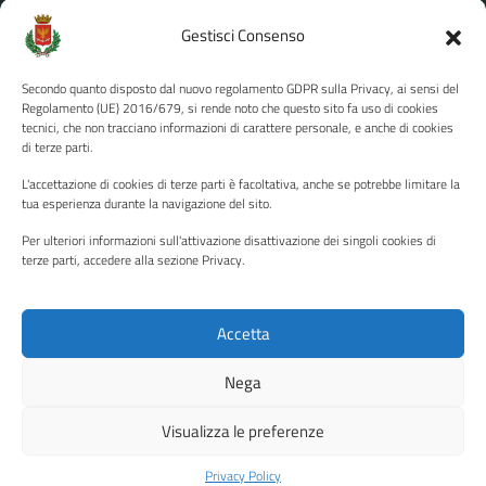
Amministrazione Trasparente
Gestisci Consenso
Albo pretorio
Secondo quanto disposto dal nuovo regolamento GDPR sulla Privacy, ai sensi del
Informativa privacy
Regolamento (UE) 2016/679, si rende noto che questo sito fa uso di cookies
tecnici, che non tracciano informazioni di carattere personale, e anche di cookies
Note legali
di terze parti.
Dichiarazione di accessibilità
L'accettazione di cookies di terze parti è facoltativa, anche se potrebbe limitare la
Piano di miglioramento del sito
tua esperienza durante la navigazione del sito.
Per ulteriori informazioni sull'attivazione disattivazione dei singoli cookies di
terze parti, accedere alla sezione Privacy.
SEGUICI SU
Facebook
YouTube
Twitter
Instagram
Accetta
Nega
Media policy
Mappa del sito
Visualizza le preferenze
Copyright © 2026 - Città di Palermo •
Powered by Sispi
Privacy Policy