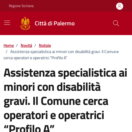
Vai ai contenuti
Vai al footer
Regione Siciliana
Città di Palermo
Home
/
Novità
/
Notizie
/
Assistenza specialistica ai minori con disabilità gravi. Il Comune
cerca operatori e operatrici “Profilo A”
Assistenza specialistica ai
minori con disabilità
gravi. Il Comune cerca
operatori e operatrici
“Profilo A”