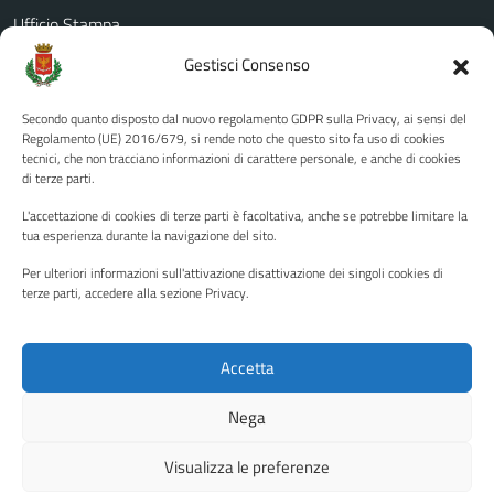
Ufficio Stampa
Amministrazione Trasparente
Gestisci Consenso
Albo pretorio
Secondo quanto disposto dal nuovo regolamento GDPR sulla Privacy, ai sensi del
Informativa privacy
Regolamento (UE) 2016/679, si rende noto che questo sito fa uso di cookies
tecnici, che non tracciano informazioni di carattere personale, e anche di cookies
Note legali
di terze parti.
Dichiarazione di accessibilità
L'accettazione di cookies di terze parti è facoltativa, anche se potrebbe limitare la
Piano di miglioramento del sito
tua esperienza durante la navigazione del sito.
Per ulteriori informazioni sull'attivazione disattivazione dei singoli cookies di
terze parti, accedere alla sezione Privacy.
SEGUICI SU
Facebook
YouTube
Twitter
Instagram
Accetta
Nega
Media policy
Mappa del sito
Visualizza le preferenze
Copyright © 2026 - Città di Palermo •
Powered by Sispi