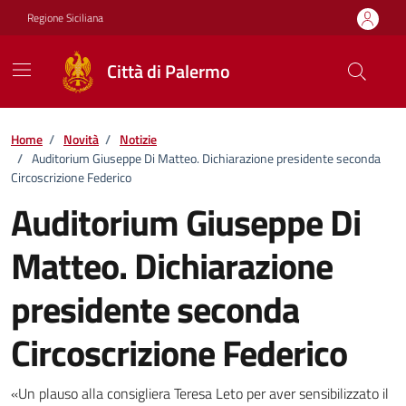
Vai ai contenuti
Vai al footer
Regione Siciliana
Città di Palermo
Home
/
Novità
/
Notizie
/
Auditorium Giuseppe Di Matteo. Dichiarazione presidente seconda
Circoscrizione Federico
Auditorium Giuseppe Di
Matteo. Dichiarazione
presidente seconda
Circoscrizione Federico
Dettagli della notizia
«Un plauso alla consigliera Teresa Leto per aver sensibilizzato il