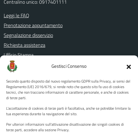
Centralino unico: 0917401111
Leggi le FAQ
Prenotazione appuntamento
Segnalazione disservizio
Richiesta assistenza
Ufficio Stampa
Amministrazione Trasparente
Gestisci Consenso
Albo pretorio
Secondo quanto disposto dal nuovo regolamento GDPR sulla Privacy, ai sensi del
Informativa privacy
Regolamento (UE) 2016/679, si rende noto che questo sito fa uso di cookies
tecnici, che non tracciano informazioni di carattere personale, e anche di cookies
Note legali
di terze parti.
Dichiarazione di accessibilità
L'accettazione di cookies di terze parti è facoltativa, anche se potrebbe limitare la
Piano di miglioramento del sito
tua esperienza durante la navigazione del sito.
Per ulteriori informazioni sull'attivazione disattivazione dei singoli cookies di
terze parti, accedere alla sezione Privacy.
SEGUICI SU