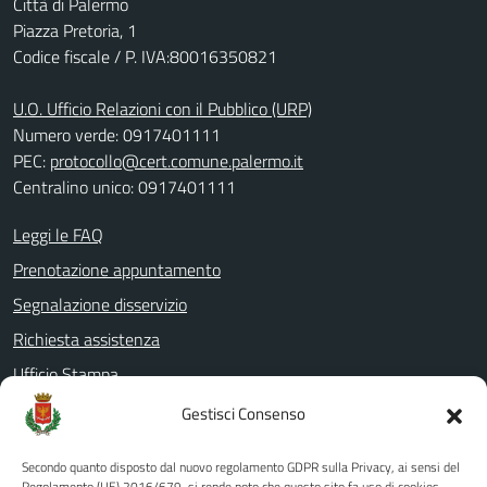
Città di Palermo
Piazza Pretoria, 1
Codice fiscale / P. IVA:80016350821
U.O. Ufficio Relazioni con il Pubblico (URP)
Numero verde: 0917401111
PEC:
protocollo@cert.comune.palermo.it
Centralino unico: 0917401111
Leggi le FAQ
Prenotazione appuntamento
Segnalazione disservizio
Richiesta assistenza
Ufficio Stampa
Amministrazione Trasparente
Gestisci Consenso
Albo pretorio
Secondo quanto disposto dal nuovo regolamento GDPR sulla Privacy, ai sensi del
Informativa privacy
Regolamento (UE) 2016/679, si rende noto che questo sito fa uso di cookies