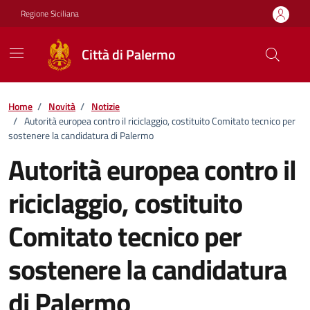
Vai ai contenuti
Vai al footer
Regione Siciliana
Città di Palermo
Home
/
Novità
/
Notizie
/
Autorità europea contro il riciclaggio, costituito Comitato tecnico per
sostenere la candidatura di Palermo
Autorità europea contro il
riciclaggio, costituito
Comitato tecnico per
sostenere la candidatura
di Palermo