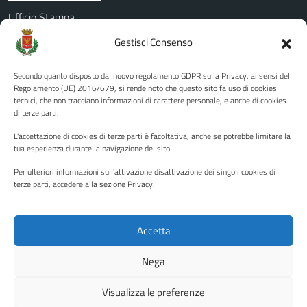
Ufficio Stampa
Amministrazione Trasparente
Gestisci Consenso
Albo pretorio
Secondo quanto disposto dal nuovo regolamento GDPR sulla Privacy, ai sensi del
Informativa privacy
Regolamento (UE) 2016/679, si rende noto che questo sito fa uso di cookies
tecnici, che non tracciano informazioni di carattere personale, e anche di cookies
Note legali
di terze parti.
Dichiarazione di accessibilità
L'accettazione di cookies di terze parti è facoltativa, anche se potrebbe limitare la
Piano di miglioramento del sito
tua esperienza durante la navigazione del sito.
Per ulteriori informazioni sull'attivazione disattivazione dei singoli cookies di
terze parti, accedere alla sezione Privacy.
SEGUICI SU
Facebook
YouTube
Twitter
Instagram
Accetta
Nega
Media policy
Mappa del sito
Visualizza le preferenze
Copyright © 2026 - Città di Palermo •
Powered by Sispi