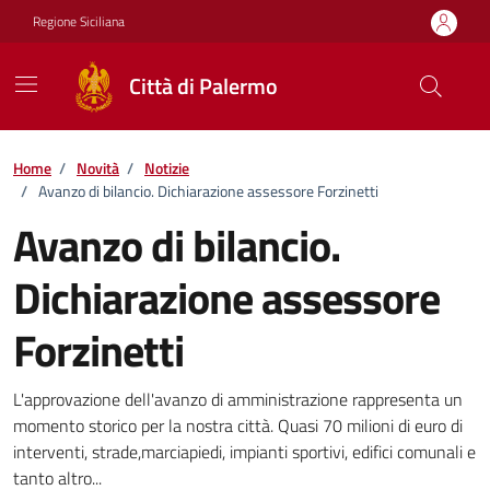
Vai ai contenuti
Vai al footer
Regione Siciliana
Città di Palermo
Home
/
Novità
/
Notizie
/
Avanzo di bilancio. Dichiarazione assessore Forzinetti
Avanzo di bilancio.
Dichiarazione assessore
Forzinetti
Dettagli della notizia
L'approvazione dell'avanzo di amministrazione rappresenta un
momento storico per la nostra città. Quasi 70 milioni di euro di
interventi, strade,marciapiedi, impianti sportivi, edifici comunali e
tanto altro...