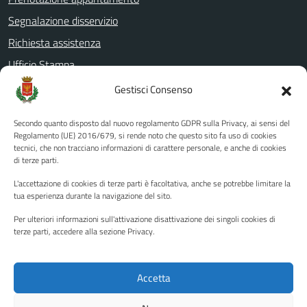
Segnalazione disservizio
Richiesta assistenza
Ufficio Stampa
Amministrazione Trasparente
Gestisci Consenso
Albo pretorio
Secondo quanto disposto dal nuovo regolamento GDPR sulla Privacy, ai sensi del
Informativa privacy
Regolamento (UE) 2016/679, si rende noto che questo sito fa uso di cookies
tecnici, che non tracciano informazioni di carattere personale, e anche di cookies
Note legali
di terze parti.
Dichiarazione di accessibilità
L'accettazione di cookies di terze parti è facoltativa, anche se potrebbe limitare la
Piano di miglioramento del sito
tua esperienza durante la navigazione del sito.
Per ulteriori informazioni sull'attivazione disattivazione dei singoli cookies di
terze parti, accedere alla sezione Privacy.
SEGUICI SU
Facebook
YouTube
Twitter
Instagram
Accetta