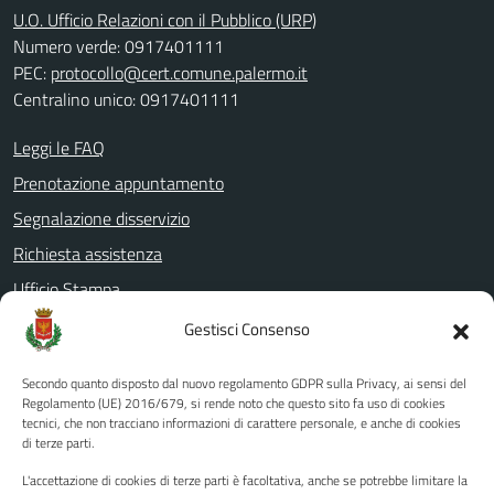
U.O. Ufficio Relazioni con il Pubblico (URP)
Numero verde: 0917401111
PEC:
protocollo@cert.comune.palermo.it
Centralino unico: 0917401111
Leggi le FAQ
Prenotazione appuntamento
Segnalazione disservizio
Richiesta assistenza
Ufficio Stampa
Amministrazione Trasparente
Gestisci Consenso
Albo pretorio
Secondo quanto disposto dal nuovo regolamento GDPR sulla Privacy, ai sensi del
Informativa privacy
Regolamento (UE) 2016/679, si rende noto che questo sito fa uso di cookies
tecnici, che non tracciano informazioni di carattere personale, e anche di cookies
Note legali
di terze parti.
Dichiarazione di accessibilità
L'accettazione di cookies di terze parti è facoltativa, anche se potrebbe limitare la