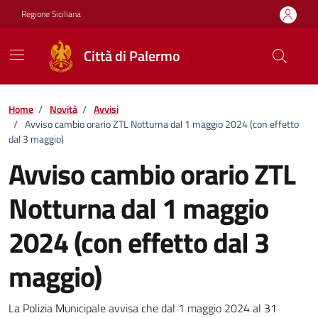
Vai ai contenuti
Vai al footer
Regione Siciliana
Città di Palermo
Home
/
Novità
/
Avvisi
/
Avviso cambio orario ZTL Notturna dal 1 maggio 2024 (con effetto
dal 3 maggio)
Avviso cambio orario ZTL
Notturna dal 1 maggio
2024 (con effetto dal 3
maggio)
Dettagli della notizia
La Polizia Municipale avvisa che dal 1 maggio 2024 al 31