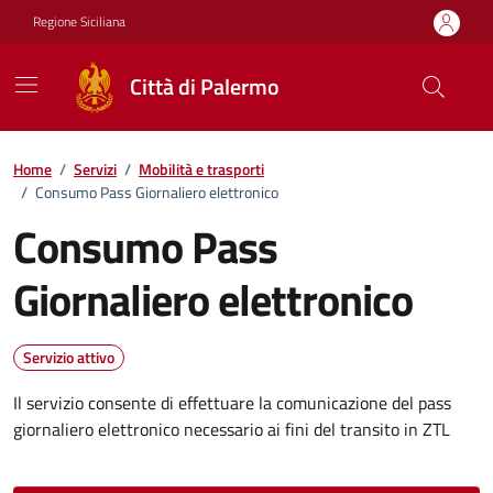
Vai ai contenuti
Vai al footer
Regione Siciliana
Città di Palermo
Home
/
Servizi
/
Mobilità e trasporti
/
Consumo Pass Giornaliero elettronico
Consumo Pass
Giornaliero elettronico
Servizio attivo
Il servizio consente di effettuare la comunicazione del pass
giornaliero elettronico necessario ai fini del transito in ZTL