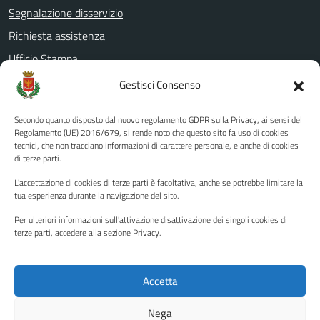
Segnalazione disservizio
Richiesta assistenza
Ufficio Stampa
Amministrazione Trasparente
Gestisci Consenso
Albo pretorio
Secondo quanto disposto dal nuovo regolamento GDPR sulla Privacy, ai sensi del
Informativa privacy
Regolamento (UE) 2016/679, si rende noto che questo sito fa uso di cookies
tecnici, che non tracciano informazioni di carattere personale, e anche di cookies
Note legali
di terze parti.
Dichiarazione di accessibilità
L'accettazione di cookies di terze parti è facoltativa, anche se potrebbe limitare la
Piano di miglioramento del sito
tua esperienza durante la navigazione del sito.
Per ulteriori informazioni sull'attivazione disattivazione dei singoli cookies di
terze parti, accedere alla sezione Privacy.
SEGUICI SU
Facebook
YouTube
Twitter
Instagram
Accetta
Nega