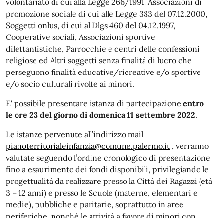
volontariato di cui alla Legge 266/1991, Associazioni di
promozione sociale di cui alle Legge 383 del 07.12.2000,
Soggetti onlus, di cui al Dlgs 460 del 04.12.1997,
Cooperative sociali, Associazioni sportive
dilettantistiche, Parrocchie e centri delle confessioni
religiose ed Altri soggetti senza finalità di lucro che
perseguono finalità educative/ricreative e/o sportive
e/o socio culturali rivolte ai minori.
E' possibile presentare istanza di partecipazione
entro
le ore 23 del giorno di domenica 11 settembre 2022
.
Le istanze pervenute all’indirizzo mail
pianoterritorialeinfanzia@comune.palermo.it
, verranno
valutate seguendo l’ordine cronologico di presentazione
fino a esaurimento dei fondi disponibili, privilegiando le
progettualità da realizzare presso la Città dei Ragazzi (età
3 – 12 anni) e presso le Scuole (materne, elementari e
medie), pubbliche e paritarie, soprattutto in aree
periferiche, nonché le attività a favore di minori con