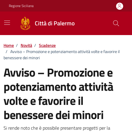
Vai ai contenuti
Vai al footer
Regione Siciliana
Città di Palermo
Home
/
Novità
/
Scadenze
/
Avviso – Promozione e potenziamento attività volte e favorire il
benessere dei minori
Avviso – Promozione e
potenziamento attività
volte e favorire il
benessere dei minori
Dettagli della notizia
Si rende noto che è possibile presentare progetti per la