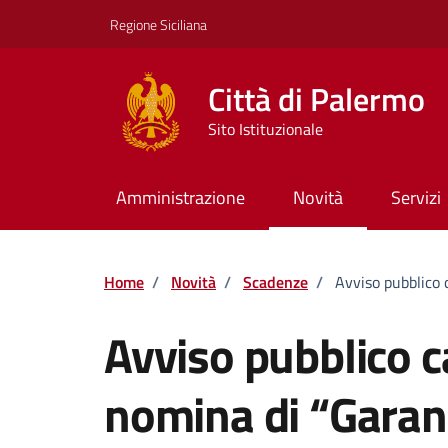
Vai ai contenuti
Vai al footer
Regione Siciliana
Città di Palermo
Sito Istituzionale
Amministrazione
Novità
Servizi
Home
/
Novità
/
Scadenze
/
Avviso pubblico 
Avviso pubblico c
nomina di “Garante