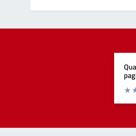
Qua
pag
Valut
Va