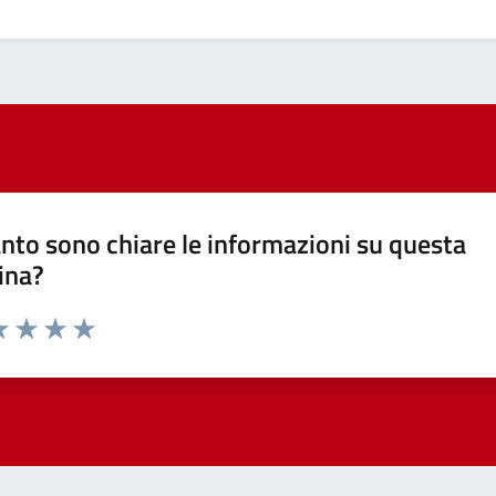
nto sono chiare le informazioni su questa
ina?
a 1 stelle su 5
luta 2 stelle su 5
Valuta 3 stelle su 5
Valuta 4 stelle su 5
Valuta 5 stelle su 5