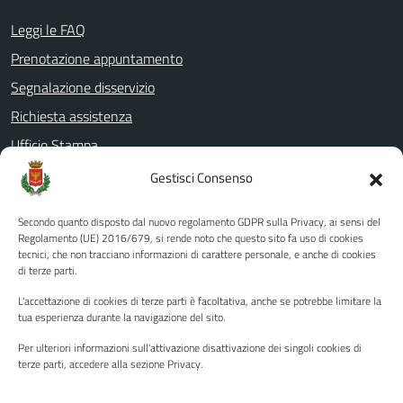
Leggi le FAQ
Prenotazione appuntamento
Segnalazione disservizio
Richiesta assistenza
Ufficio Stampa
Amministrazione Trasparente
Gestisci Consenso
Albo pretorio
Secondo quanto disposto dal nuovo regolamento GDPR sulla Privacy, ai sensi del
Informativa privacy
Regolamento (UE) 2016/679, si rende noto che questo sito fa uso di cookies
tecnici, che non tracciano informazioni di carattere personale, e anche di cookies
Note legali
di terze parti.
Dichiarazione di accessibilità
L'accettazione di cookies di terze parti è facoltativa, anche se potrebbe limitare la
Piano di miglioramento del sito
tua esperienza durante la navigazione del sito.
Per ulteriori informazioni sull'attivazione disattivazione dei singoli cookies di
terze parti, accedere alla sezione Privacy.
SEGUICI SU