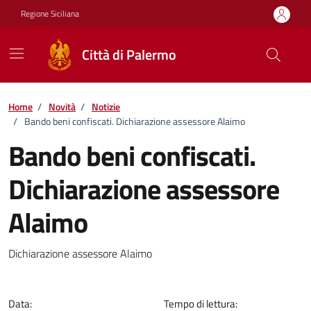
Vai ai contenuti
Vai al footer
Regione Siciliana
Città di Palermo
Home
/
Novità
/
Notizie
/
Bando beni confiscati. Dichiarazione assessore Alaimo
Bando beni confiscati.
Dichiarazione assessore
Alaimo
Dettagli della notizia
Dichiarazione assessore Alaimo
Data:
Tempo di lettura: