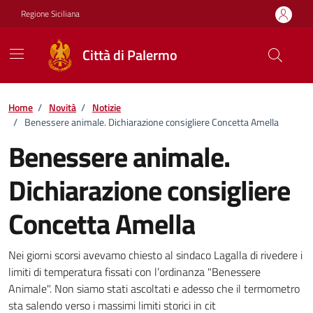
Vai ai contenuti
Vai al footer
Regione Siciliana
Città di Palermo
Home
/
Novità
/
Notizie
/
Benessere animale. Dichiarazione consigliere Concetta Amella
Benessere animale.
Dichiarazione consigliere
Concetta Amella
Dettagli della notizia
Nei giorni scorsi avevamo chiesto al sindaco Lagalla di rivedere i
limiti di temperatura fissati con l’ordinanza "Benessere
Animale". Non siamo stati ascoltati e adesso che il termometro
sta salendo verso i massimi limiti storici in cit