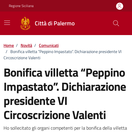
Vai ai contenuti
Vai al footer
Regione Siciliana
Città di Palermo
Home
/
Novità
/
Comunicati
/
Bonifica villetta “Peppino Impastato”. Dichiarazione presidente VI
Circoscrizione Valenti
Bonifica villetta “Peppino
Impastato”. Dichiarazione
presidente VI
Circoscrizione Valenti
Dettagli della notizia
Ho sollecitato gli organi competenti per la bonifica della villetta