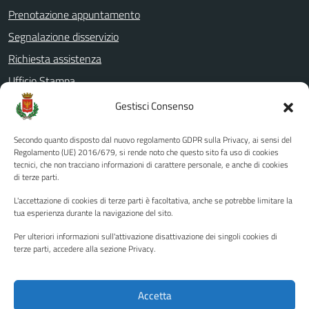
Prenotazione appuntamento
Segnalazione disservizio
Richiesta assistenza
Ufficio Stampa
Amministrazione Trasparente
Gestisci Consenso
Albo pretorio
Secondo quanto disposto dal nuovo regolamento GDPR sulla Privacy, ai sensi del
Informativa privacy
Regolamento (UE) 2016/679, si rende noto che questo sito fa uso di cookies
tecnici, che non tracciano informazioni di carattere personale, e anche di cookies
Note legali
di terze parti.
Dichiarazione di accessibilità
L'accettazione di cookies di terze parti è facoltativa, anche se potrebbe limitare la
Piano di miglioramento del sito
tua esperienza durante la navigazione del sito.
Per ulteriori informazioni sull'attivazione disattivazione dei singoli cookies di
terze parti, accedere alla sezione Privacy.
SEGUICI SU
Facebook
YouTube
Twitter
Instagram
Accetta