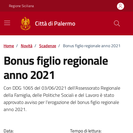
Vai ai contenuti
Vai al footer
Regione Siciliana
Città di Palermo
Home
/
Novità
/
Scadenze
/
Bonus figlio regionale anno 2021
Bonus figlio regionale
anno 2021
Dettagli della notizia
Con DDG 1065 del 03/06/2021 dell'Assessorato Regionale
della Famiglia, delle Politiche Sociali e del Lavoro è stato
approvato avviso per l'erogazione del bonus figlio regionale
anno 2021.
Data:
Tempo di lettura: