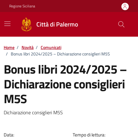
Vai ai contenuti
Vai al footer
Regione Siciliana
Città di Palermo
Home
/
Novità
/
Comunicati
/
Bonus libri 2024/2025 – Dichiarazione consiglieri M5S
Bonus libri 2024/2025 –
Dichiarazione consiglieri
M5S
Dettagli della notizia
Dichiarazione consiglieri M5S
Data:
Tempo di lettura: