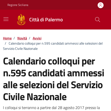
Vai ai contenuti
Vai al footer
Regione Siciliana
Città di Palermo
Home
/
Novità
/
Avvisi
/
Calendario colloqui per n.595 candidati ammessi alle selezioni del
Servizio Civile Nazionale
Calendario colloqui per
n.595 candidati ammessi
alle selezioni del Servizio
Civile Nazionale
Dettagli della notizia
I colloqui si terranno a partire dal 28 agosto 2017 presso la