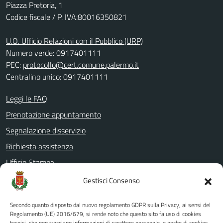
Piazza Pretoria, 1
Codice fiscale / P. IVA:80016350821
U.O. Ufficio Relazioni con il Pubblico (URP)
Numero verde: 0917401111
PEC:
protocollo@cert.comune.palermo.it
Centralino unico: 0917401111
Leggi le FAQ
Prenotazione appuntamento
Segnalazione disservizio
Richiesta assistenza
Ufficio Stampa
Amministrazione Trasparente
Gestisci Consenso
Albo pretorio
Secondo quanto disposto dal nuovo regolamento GDPR sulla Privacy, ai sensi del
Informativa privacy
Regolamento (UE) 2016/679, si rende noto che questo sito fa uso di cookies
tecnici, che non tracciano informazioni di carattere personale, e anche di cookies