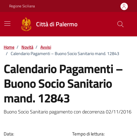
Vai ai contenuti
Vai al footer
Regione Siciliana
Città di Palermo
Home
/
Novità
/
Avvisi
/
Calendario Pagamenti – Buono Socio Sanitario mand. 12843
Calendario Pagamenti –
Buono Socio Sanitario
mand. 12843
Dettagli della notizia
Buono Socio Sanitario pagamento con decorrenza 02/11/2016
Data:
Tempo di lettura: