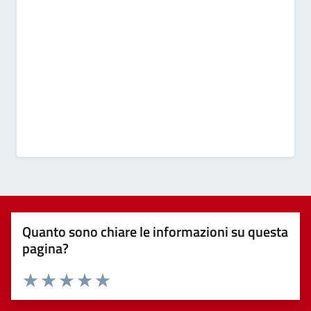
Quanto sono chiare le informazioni su questa
pagina?
Valuta 1 stelle su 5
Valuta 2 stelle su 5
Valuta 3 stelle su 5
Valuta 4 stelle su 5
Valuta 5 stelle su 5