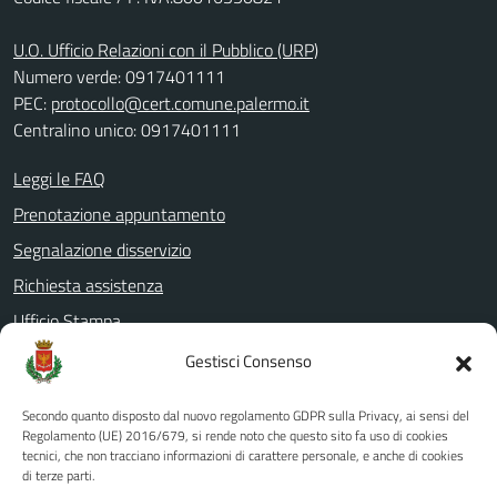
U.O. Ufficio Relazioni con il Pubblico (URP)
Numero verde: 0917401111
PEC:
protocollo@cert.comune.palermo.it
Centralino unico: 0917401111
Leggi le FAQ
Prenotazione appuntamento
Segnalazione disservizio
Richiesta assistenza
Ufficio Stampa
Amministrazione Trasparente
Gestisci Consenso
Albo pretorio
Secondo quanto disposto dal nuovo regolamento GDPR sulla Privacy, ai sensi del
Informativa privacy
Regolamento (UE) 2016/679, si rende noto che questo sito fa uso di cookies
tecnici, che non tracciano informazioni di carattere personale, e anche di cookies
Note legali
di terze parti.