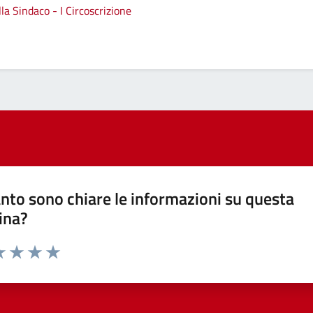
a Sindaco - I Circoscrizione
nto sono chiare le informazioni su questa
ina?
a 1 stelle su 5
luta 2 stelle su 5
Valuta 3 stelle su 5
Valuta 4 stelle su 5
Valuta 5 stelle su 5