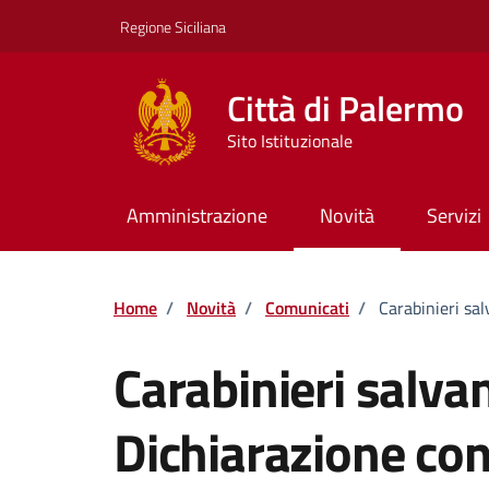
Vai ai contenuti
Vai al footer
Regione Siciliana
Città di Palermo
Sito Istituzionale
Amministrazione
Novità
Servizi
Home
/
Novità
/
Comunicati
/
Carabinieri sa
Carabinieri salv
Dichiarazione co