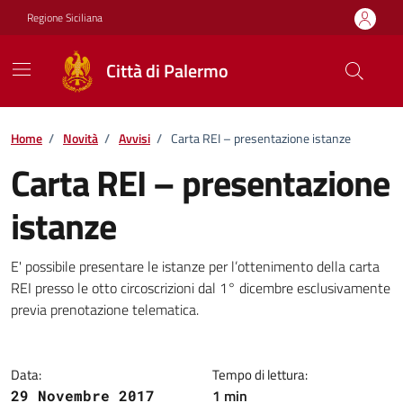
Vai ai contenuti
Vai al footer
Regione Siciliana
Città di Palermo
Home
/
Novità
/
Avvisi
/
Carta REI – presentazione istanze
Carta REI – presentazione
istanze
Dettagli della notizia
E' possibile presentare le istanze per l’ottenimento della carta
REI presso le otto circoscrizioni dal 1° dicembre esclusivamente
previa prenotazione telematica.
Data:
Tempo di lettura:
1 min
29 Novembre 2017