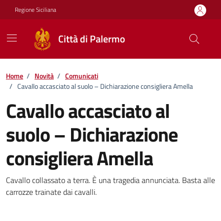
Vai ai contenuti
Vai al footer
Regione Siciliana
Città di Palermo
Home
/
Novità
/
Comunicati
/
Cavallo accasciato al suolo – Dichiarazione consigliera Amella
Cavallo accasciato al
suolo – Dichiarazione
consigliera Amella
Dettagli della notizia
Cavallo collassato a terra. È una tragedia annunciata. Basta alle
carrozze trainate dai cavalli.