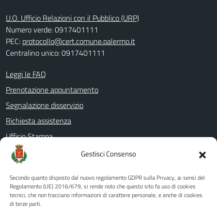
U.O. Ufficio Relazioni con il Pubblico (URP)
Numero verde: 0917401111
PEC:
protocollo@cert.comune.palermo.it
Centralino unico: 0917401111
Leggi le FAQ
Prenotazione appuntamento
Segnalazione disservizio
Richiesta assistenza
Ufficio Stampa
Amministrazione Trasparente
Gestisci Consenso
Albo pretorio
Secondo quanto disposto dal nuovo regolamento GDPR sulla Privacy, ai sensi del
Informativa privacy
Regolamento (UE) 2016/679, si rende noto che questo sito fa uso di cookies
tecnici, che non tracciano informazioni di carattere personale, e anche di cookies
Note legali
di terze parti.
Dichiarazione di accessibilità